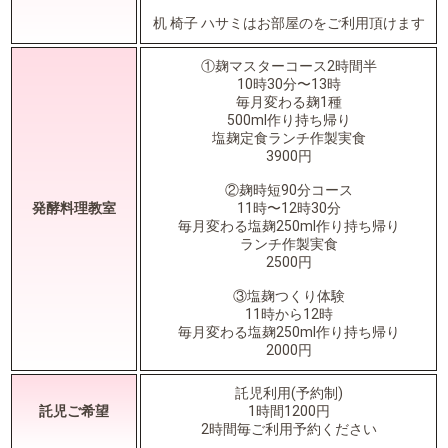
机 椅子 ハサミはお部屋のをご利用頂けます
①麹マスターコース2時間半
10時30分〜13時
毎月変わる麹1種
500ml作り持ち帰り
塩麹定食ランチ作製実食
3900円
②麹時短90分コース
発酵料理教室
11時〜12時30分
毎月変わる塩麹250ml作り持ち帰り
ランチ作製実食
2500円
③塩麹つくり体験
11時から12時
毎月変わる塩麹250ml作り持ち帰り
2000円
託児利用(予約制)
託児ご希望
1時間1200円
2時間毎ご利用予約ください