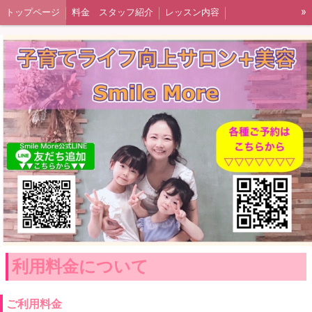
»
トップページ
料金 スタッフ紹介
レッスン内容
親子農業体験(奈良広陵町)
こども洋裁教室
大人の洋裁教室 出張レッスン 大阪
発酵料理教室
予約・お問い合わせ
提供企業様ご紹介
利用料金について
ご利用料金