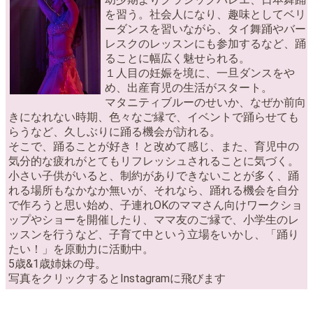
を習う。社会人になり、趣味としてベリ
ーダンスを習いながら、タイ舞踊やバー
レスクのレッスンにも参加するなど、踊
ることに幅広く魅せられる。
１人目の妊娠を境に、一旦ダンスをや
め、出産育児の生活がスタート。
マタニティブルーのせいか、なぜか前向
きになれない時期、色々なご縁で、イベントで踊らせても
らうなど、久しぶりに踊る機会が訪れる。
そこで、踊ることが好き！と改めて感じ、また、育児中の
気分的な疲れがとてもリフレッシュされることに気づく。
小さい子供がいると、制約がありできないことが多く、踊
れる場所もなかなか無いが、それなら、踊れる機会を自分
で作ろうと思い始め、子連れOKのママさん向けワークショ
ップやショーを開催したり、ママ友のご縁で、小学生のレ
ッスンを行うなど、子育て中という立場をいかし、「踊り
たい！」を原動力に活動中。
5歳&1歳姉妹の母。
写真をクリックするとInstagramに飛びます