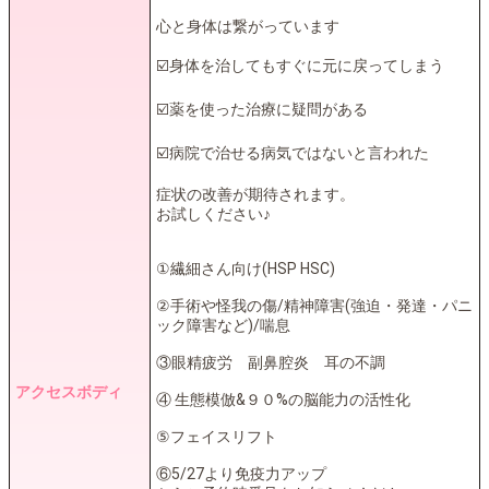
心と身体は繋がっています
☑️身体を治してもすぐに元に戻ってしまう
☑️薬を使った治療に疑問がある
☑️病院で治せる病気ではないと言われた
症状の改善が期待されます。
お試しください♪
①繊細さん向け(HSP HSC)
②手術や怪我の傷/精神障害(強迫・発達・パニ
ック障害など)/喘息
③眼精疲労 副鼻腔炎 耳の不調
アクセスボディ
④ 生態模倣&９０%の脳能力の活性化
⑤フェイスリフト
⑥5/27より免疫力アップ