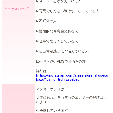
☑️ストレスをかかえている人
アクセスバーズ
☑️育児でしんどい気持ちになっている人
☑️不眠症の人
☑️慢性的な倦怠感のある人
☑️仕事で忙しくしている人
☑️自己肯定感が低く悩んでいる人
☑️生理不純やPMSでお悩みの方
詳細は
https://instagram.com/smilemore_akusesu
bazu?igshid=trdhr2syebeo
アクセスボディは
身体に触れ、それぞれのエナジーの呼び出し
により
心を癒していきます