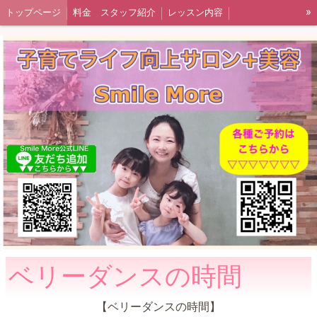
»
トップページ
料金 スタッフ紹介
レッスン内容
親子農業体験(奈良広陵町)
こども洋裁教室
大人の洋裁教室 出張レッスン 大阪
発酵料理教室
予約・お問い合わせ
提供企業様ご紹介
ベリーダンスの時間
【ベリーダンスの時間】